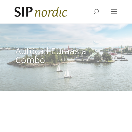
Autocall Euraasia
Combo