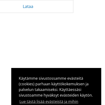
Lataa
Käytämme sivustossamme evästeitä
(cookies) parhaan käyttökokemuksen ja
palvelun takaamiseksi. Käyttäessäsi
sivustoamme hyväksyt evästeiden käytön.
Lue tästä lisää evästeistä ja mihin