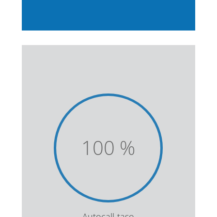
100
%
Autocall-taso