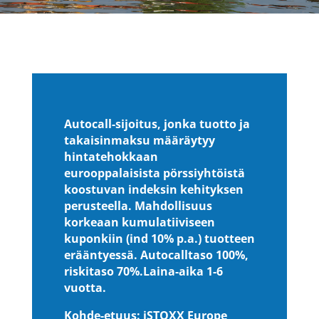
Autocall-sijoitus, jonka tuotto ja
takaisinmaksu määräytyy
hintatehokkaan
eurooppalaisista pörssiyhtöistä
koostuvan indeksin kehityksen
perusteella. Mahdollisuus
korkeaan kumulatiiviseen
kuponkiin (ind 10% p.a.) tuotteen
erääntyessä. Autocalltaso 100%,
riskitaso 70%.
Laina-aika 1-6
vuotta.
Kohde-etuus: iSTOXX Europe