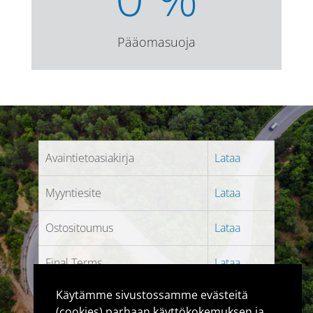
Pääomasuoja
Avaintietoasiakirja
Lataa
Myyntiesite
Lataa
Ostositoumus
Lataa
Final Terms
Lataa
Käytämme sivustossamme evästeitä
(cookies) parhaan käyttökokemuksen ja