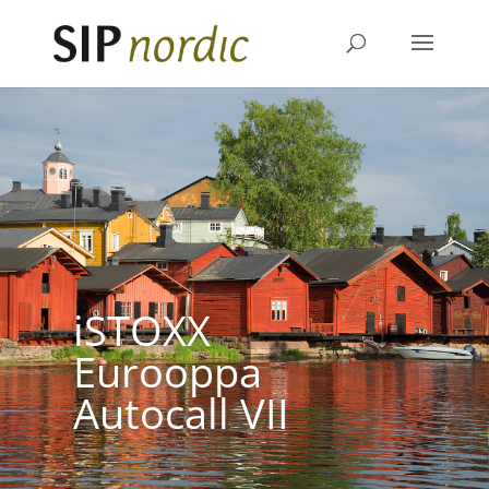
iSTOXX
Eurooppa
Autocall VII