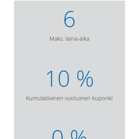
6
Maks. laina-aika
10
%
Kumulatiivinen vuotuinen kuponki
0
%