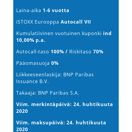
Laina-aika
1-6 vuotta
iSTOXX Eurooppa
Autocall VII
Kumulatiivinen vuotuinen kuponki
ind
10,00% p.a.
Autocall-taso
100% /
Riskitaso
70%
Pääomasuoja
0%
Liikkeeseenlaskija: BNP Paribas
Issuance B.V.
Takaaja: BNP Paribas S.A.
Viim. merkintäpäivä: 24. huhtikuuta
2020
Viim. maksupäivä: 24. huhtikuuta
2020