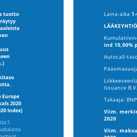
a tuotto
Laina-aika
1-
räytyy
LÄÄKEYHTIÖ
aaleista
uvan
Kumulatiivi
ind 10,00% p
suus
seen
Autocall-tas
.)
Pääomasuoj
kitaso
Liikkeeseenl
otta.
Issuance B.V
e Europe
Takaaja: BNP
cals 2020
20 Index)
Viim. merki
2020
tää 5
altalaista
Viim. maksu
hyötyvät