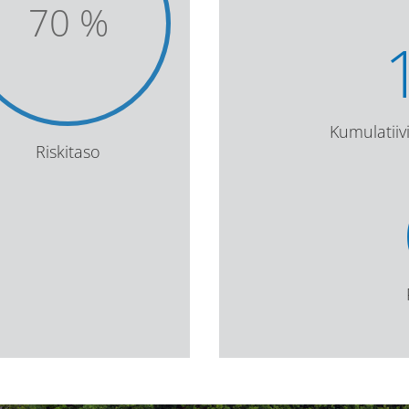
70
%
Kumulatii
Riskitaso