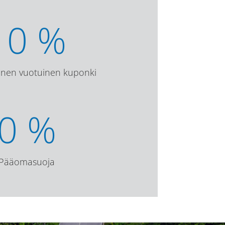
10
%
vinen vuotuinen kuponki
0
%
Pääomasuoja