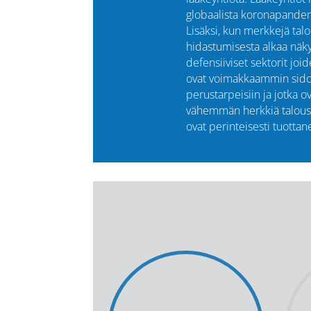
globaalista koronapandem
Lisäksi, kun merkkejä tal
hidastumisesta alkaa näky
defensiiviset sektorit joid
ovat voimakkaammin sido
perustarpeisiin ja jotka o
vähemmän herkkiä talouss
ovat perinteisesti tuottan