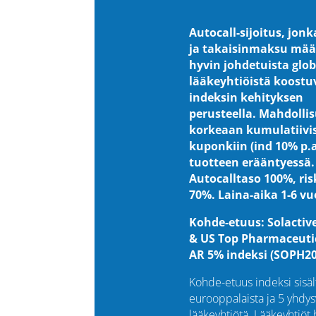
Autocall-sijoitus, jonk
ja takaisinmaksu mää
hyvin johdetuista glob
lääkeyhtiöistä koost
indeksin kehityksen
perusteella. Mahdolli
korkeaan kumulatiivi
kuponkiin (ind 10% p.a
tuotteen erääntyessä.
Autocalltaso 100%, ris
70%. Laina-aika 1-6 vu
Kohde-etuus: Solactiv
& US Top Pharmaceuti
AR 5% indeksi (SOPH20
Kohde-etuus indeksi sisäl
eurooppalaista ja 5 yhdysv
lääkeyhtiötä
.
Lääkeyhtiöt 