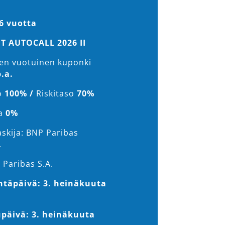
6 vuotta
T AUTOCALL 2026
II
nen vuotuinen kuponki
.a.
o
100% /
Riskitaso
70%
a
0%
askija: BNP Paribas
.
 Paribas S.A.
ntäpäivä: 3. heinäkuuta
päivä: 3. heinäkuuta