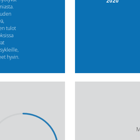
2020
iasta.
ouden
ä,
en tulot
ksissa
vat
ykleille,
eet hyvin.
M