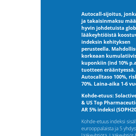
Autocall-sijoitus, jonk
ja takaisinmaksu mää
hyvin johdetuista glob
lääkeyhtiöistä koost
indeksin kehityksen
perusteella.
Mahdolli
korkeaan kumulatiivi
kuponkiin (ind 10% p.a
tuotteen erääntyessä.
Autocalltaso 100%, ris
70%. Laina-aika 1-6 vu
Kohde-etuus: Solactiv
& US Top Pharmaceuti
AR 5% indeksi (SOPH20
Kohde-etuus indeksi sisäl
eurooppalaista ja 5 yhdysv
lääkeyhtiötä. Lääkeyhtiöt 