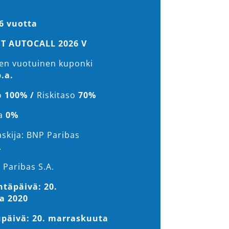
6 vuotta
T AUTOCALL 2026 V
nen vuotuinen kuponki
.a.
o
100% /
Riskitaso
70%
a
0%
askija: BNP Paribas
.
 Paribas S.A.
ntäpäivä: 20.
a 2020
päivä: 20. marraskuuta