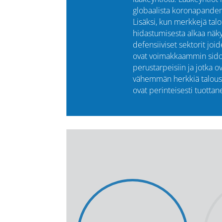
globaalista koronapandem
Lisäksi, kun merkkejä tal
hidastumisesta alkaa näky
defensiiviset sektorit joid
ovat voimakkaammin sido
perustarpeisiin ja jotka o
vähemmän herkkiä talouss
ovat perinteisesti tuottan