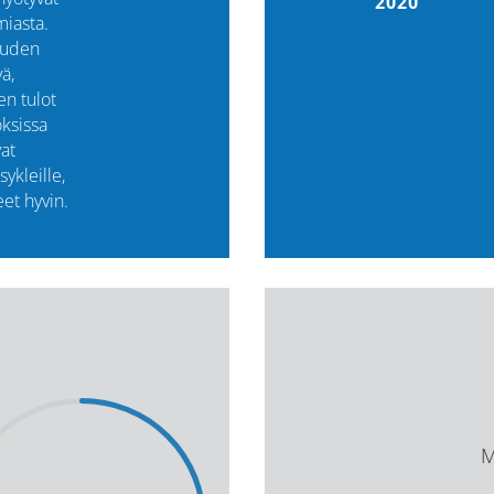
2020
iasta.
ouden
ä,
en tulot
ksissa
vat
ykleille,
eet hyvin.
M