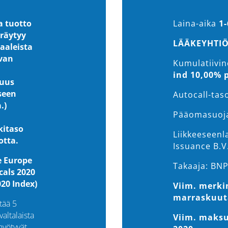
a tuotto
Laina-aika
1-
räytyy
LÄÄKEYHTIÖ
aaleista
uvan
Kumulatiivi
ind 10,00% p
suus
seen
Autocall-tas
.)
Pääomasuoj
kitaso
Liikkeeseenl
otta.
Issuance B.V
e Europe
Takaaja: BNP
cals 2020
20 Index)
Viim. merki
marraskuut
tää 5
altalaista
Viim. maksu
hyötyvät