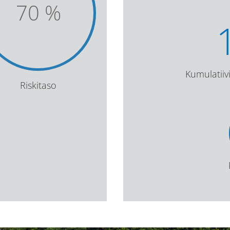
70
%
Kumulatii
Riskitaso