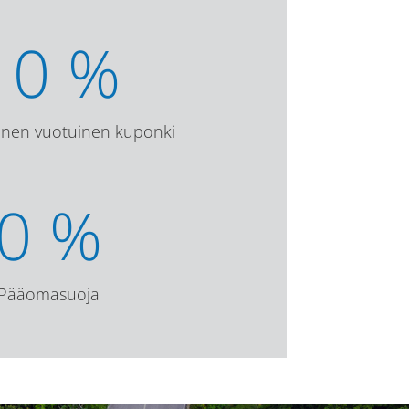
10
%
vinen vuotuinen kuponki
0
%
Pääomasuoja