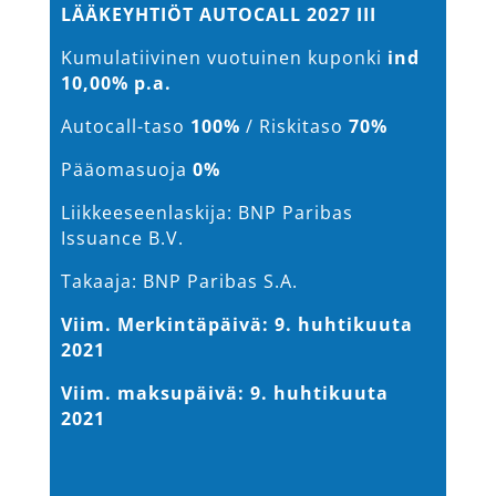
LÄÄKEYHTIÖT AUTOCALL 2027 III
Kumulatiivinen vuotuinen kuponki
ind
10,00% p.a.
Autocall-taso
100%
/ Riskitaso
70%
Pääomasuoja
0%
Liikkeeseenlaskija: BNP Paribas
Issuance B.V.
Takaaja: BNP Paribas S.A.
Viim. Merkintäpäivä: 9. huhtikuuta
2021
Viim. maksupäivä: 9. huhtikuuta
2021