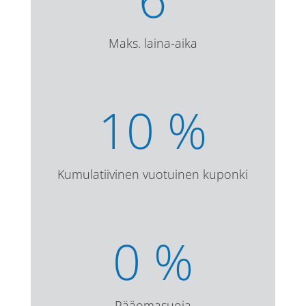
Maks. laina-aika
10
%
Kumulatiivinen vuotuinen kuponki
0
%
Pääomasuoja