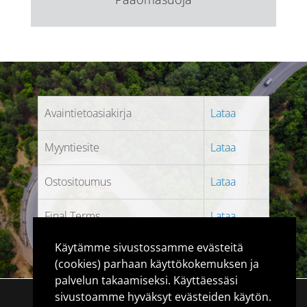
Avaintietoasiakirja
Lataa
Myyntiesite
Lataa
Ostositoumus
Lataa
Final Terms
Lataa
Käytämme sivustossamme evästeitä
(cookies) parhaan käyttökokemuksen ja
palvelun takaamiseksi. Käyttäessäsi
sivustoamme hyväksyt evästeiden käytön.
© 2017 - SIP Nordic. SIP Nordic OY on rekisteröity