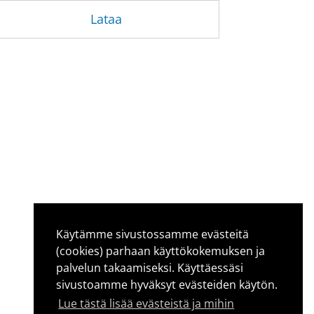
Lataa
Käytämme sivustossamme evästeitä
(cookies) parhaan käyttökokemuksen ja
palvelun takaamiseksi. Käyttäessäsi
sivustoamme hyväksyt evästeiden käytön.
Lue tästä lisää evästeistä ja mihin