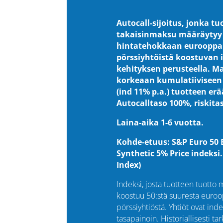
Autocall-sijoitus, jonka tu
takaisinmaksu määräytyy
hintatehokkaan eurooppal
pörssiyhtöistä koostuvan 
kehityksen perusteella. M
korkeaan kumulatiiviseen
(ind 11% p.a.) tuotteen er
Autocalltaso 100%, riskita
Laina-aika 1-6 vuotta.
Kohde-etuus: S&P Euro 50 
Synthetic 5% Price indeksi
Index)
Indeksi, josta tuotteen tuotto
koostuu 50:stä suuresta euroo
pörssiyhtiöstä. Yhtiöt ovat ind
tasapainoin. Historiallisesti ta