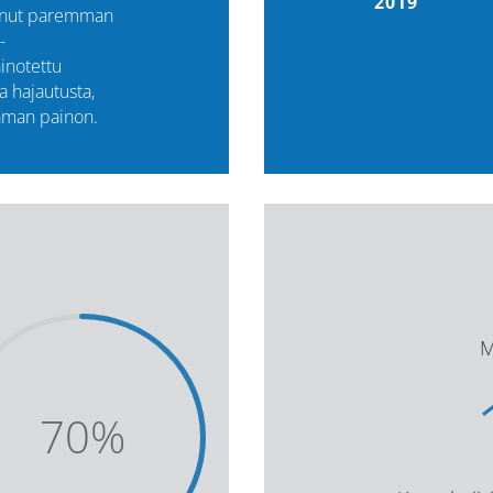
2019
tanut paremman
-
inotettu
 hajautusta,
saman painon.
M
70
%