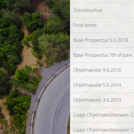
Ostositoumus
Final terms
Base Prospectus 5.6.2018
Base Prospectus 7th of June
Ohjelmaesite 9.6.2016
Ohjelmaesite 5.6.2014
Ohjelmaesite 3.6.2013
Lisäys Ohjelmaesitteeseen 
Lisäys Ohjelmaesitteeseen 1