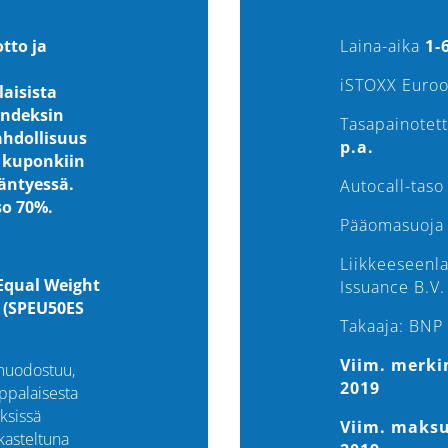
otto ja
Laina-aika
1-
iSTOXX Euro
aisista
indeksin
Tasapainotet
ahdollisuus
p.a.
 kuponkiin
ääntyessä.
Autocall-taso
so 70%.
Pääomasuoja
Liikkeeseenla
Equal Weight
Issuance B.V.
. (SPEU50ES
Takaaja: BNP 
Viim. merki
 muodostuu,
2019
ppalaisesta
eksissä
Viim. maksu
rkasteltuna