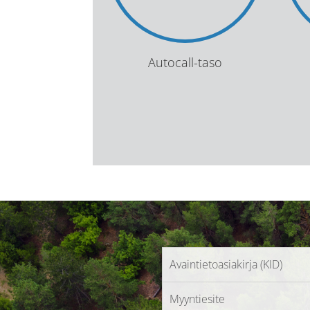
Autocall-taso
Avaintietoasiakirja (KID)
Myyntiesite