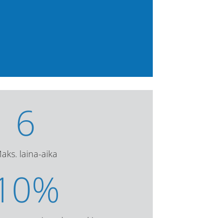
6
aks. laina-aika
10
%