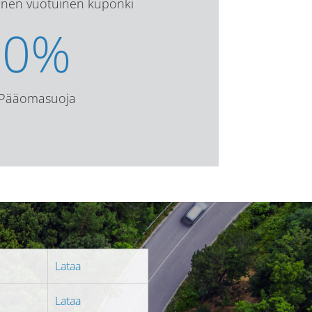
vinen vuotuinen kuponki
0
%
Pääomasuoja
Lataa
Lataa