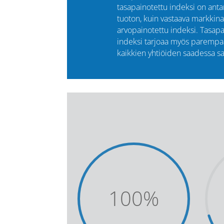
tasapainotettu indeksi on an
tuoton, kuin vastaava markkina
arvopainotettu indeksi. Tasapa
indeksi tarjoaa myös parempaa
kaikkien yhtiöiden saadessa 
100
%