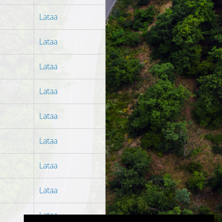
Lataa
Lataa
Lataa
Lataa
Lataa
Lataa
Lataa
Lataa
Lataa