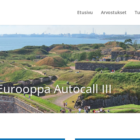
Etusivu
Arvostukset
Tu
Eurooppa Autocall III