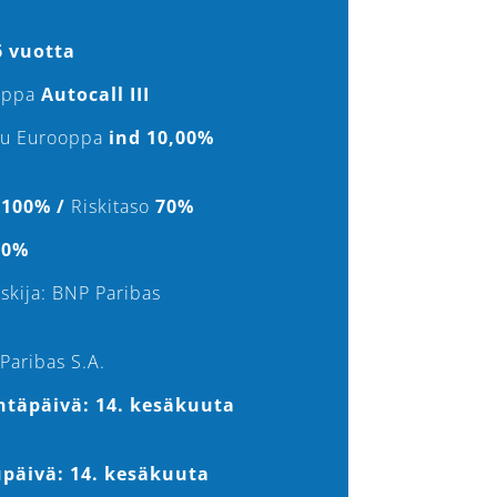
6 vuotta
oppa
Autocall III
tu Eurooppa
ind 10,00%
100% /
Riskitaso
70%
0%
skija: BNP Paribas
Paribas S.A.
ntäpäivä: 14. kesäkuuta
päivä: 14. kesäkuuta