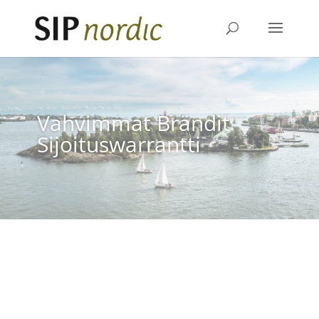
Vahvimmat Brändit
Sijoituswarrantti