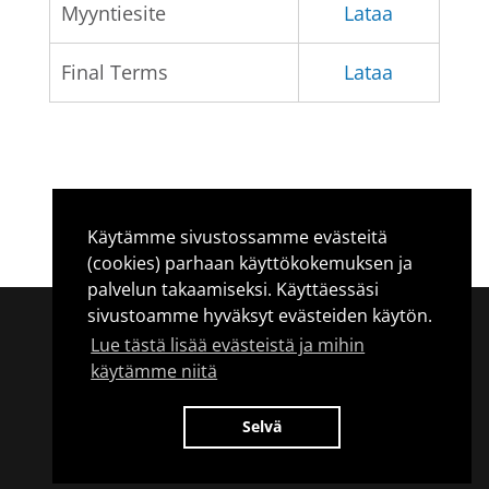
Myyntiesite
Lataa
Final Terms
Lataa
Käytämme sivustossamme evästeitä
(cookies) parhaan käyttökokemuksen ja
palvelun takaamiseksi. Käyttäessäsi
sivustoamme hyväksyt evästeiden käytön.
© 2017 - SIP Nordic. SIP Nordic OY on rekisteröity
Lue tästä lisää evästeistä ja mihin
Suomessa (Y-tunnus 2285608-8) ja toimii SIP Nordic
käytämme niitä
Fondkommission AB:n sidonnaisasiamiehenä (tied
agent). osoitteessa Kasarmikatu 36, 00130 Helsinki.
SIP Nordic Fondkommission AB on Ruotsin
Selvä
Finansinspektionen valvottavana. LEI-tunnus
549300K8ZGR1UGJM1U10